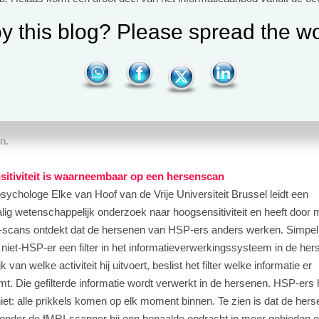
 name vanuit New Age. Zij hebben allerlei termen bedacht om mense
y this blog? Please spread the wo
e hoogsensitiviteit als eigenschap hebben, zoals nieuwetijdskinderen,
deren, kristalkinderen of oude zielen. En er gaan hierover veel zwever
de ronde, bijvoorbeeld dat een HSP-er helderziend of paranormaal be
an ook dat bij veel christenen de 'is-dit-wel-van-God??-radar' afgaat
s christen heb over hoogsensitiviteit. Daarom is het hoogste tijd om wa
nden recht te zetten, voordat we massaal het kind met het badwater
n.
itiviteit is waarneembaar op een hersenscan
psychologe Elke van Hoof van de Vrije Universiteit Brussel leidt een
lig wetenschappelijk onderzoek naar hoogsensitiviteit en heeft door 
-scans ontdekt dat de hersenen van HSP-ers anders werken. Simpel 
 niet-HSP-er een filter in het informatieverwerkingssysteem in de her
k van welke activiteit hij uitvoert, beslist het filter welke informatie er
t. Die gefilterde informatie wordt verwerkt in de hersenen. HSP-ers
r niet: alle prikkels komen op elk moment binnen. Te zien is dat de her
nder de fMRI-scanner bij een bepaalde opdracht in meer gebieden o