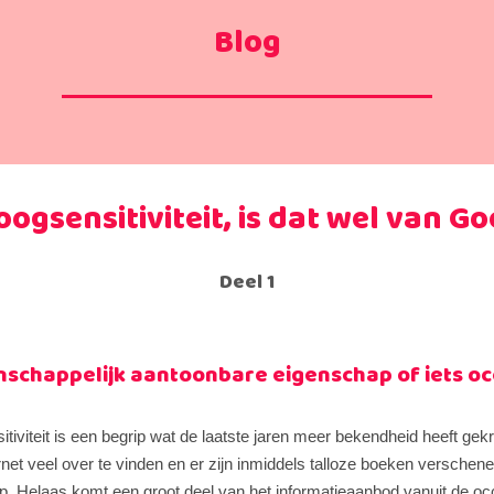
Blog
oogsensitiviteit, is dat wel van Go
Deel 1
schappelijk aantoonbare eigenschap of iets oc
tiviteit is een begrip wat de laatste jaren meer bekendheid heeft gek
ernet veel over te vinden en er zijn inmiddels talloze boeken verschene
. Helaas komt een groot deel van het informatieaanbod vanuit de oc