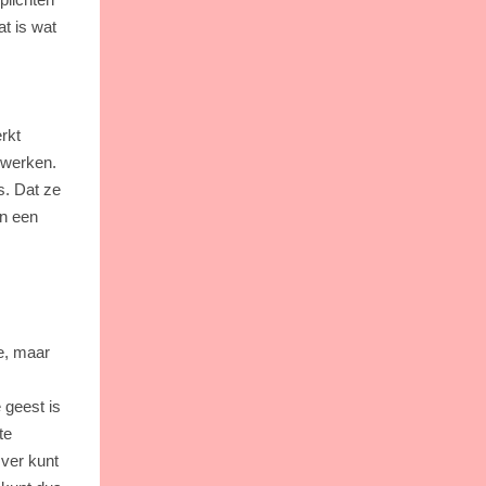
t is wat
rkt
rwerken.
s. Dat ze
an een
e, maar
e geest is
te
 ver kunt