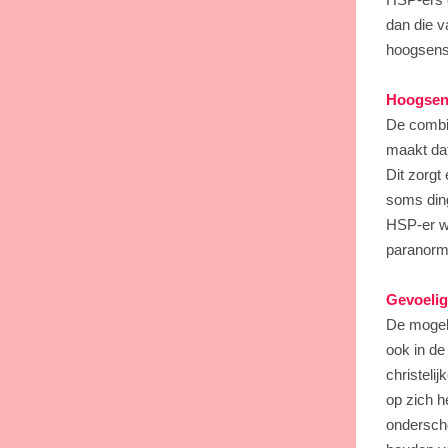
dan die v
hoogsensit
Hoogsens
De combin
maakt da
Dit zorgt
soms ding
HSP-er w
paranorm
Gevoelig
De mogeli
ook in de
christeli
op zich h
ondersche