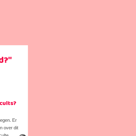
d?"
cults?
regen. Er
n over dit
culte