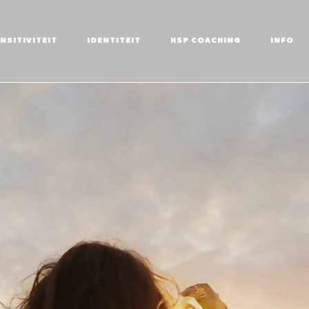
NSITIVITEIT
IDENTITEIT
HSP COACHING
INFO