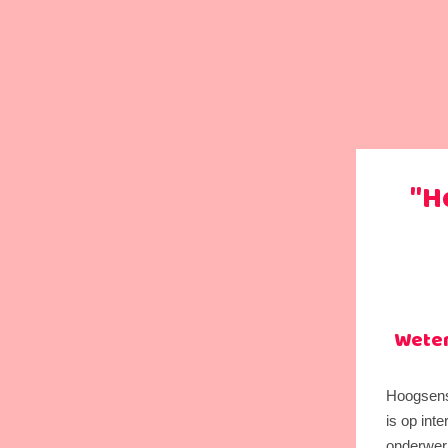
"H
Weten
Hoogsensi
is op int
onderwerp