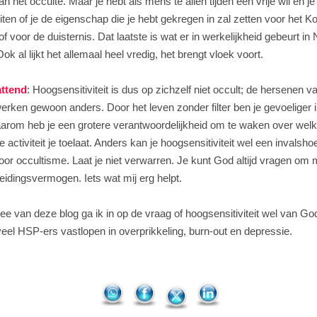
n het occulte. Maar je hebt als mens te allen tijden een vrije wil en j
uiten of je de eigenschap die je hebt gekregen in zal zetten voor het Ko
f voor de duisternis. Dat laatste is wat er in werkelijkheid gebeurt i
ok al lijkt het allemaal heel vredig, het brengt vloek voort.
ttend
: Hoogsensitiviteit is dus op zichzelf niet occult; de hersenen v
rken gewoon anders. Door het leven zonder filter ben je gevoeliger 
arom heb je een grotere verantwoordelijkheid om te waken over wel
e activiteit je toelaat. Anders kan je hoogsensitiviteit wel een invalsho
or occultisme. Laat je niet verwarren. Je kunt God altijd vragen om
idingsvermogen. Iets wat mij erg helpt.
wee van deze blog ga ik in op de vraag of hoogsensitiviteit wel van God
veel HSP-ers vastlopen in overprikkeling, burn-out en depressie.