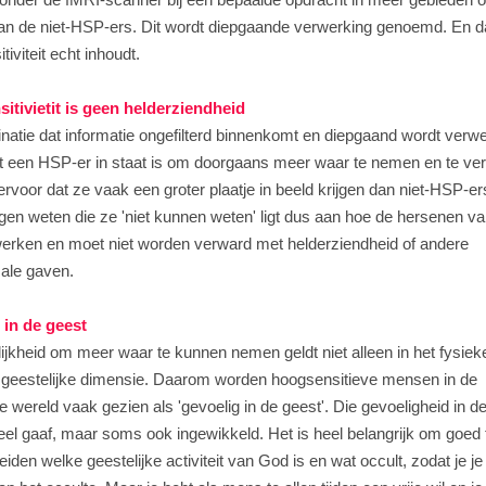
an de niet-HSP-ers. Dit wordt diepgaande verwerking genoemd. En da
iviteit echt inhoudt.
itivietit is geen helderziendheid
atie dat informatie ongefilterd binnenkomt en diepgaand wordt verwe
t een HSP-er in staat is om doorgaans meer waar te nemen en te ve
 ervoor dat ze vaak een groter plaatje in beeld krijgen dan niet-HSP-er
en weten die ze 'niet kunnen weten' ligt dus aan hoe de hersenen v
erken en moet niet worden verward met helderziendheid of andere
ale gaven.
 in de geest
jkheid om meer waar te kunnen nemen geldt niet alleen in het fysiek
 geestelijke dimensie. Daarom worden hoogsensitieve mensen in de
jke wereld vaak gezien als 'gevoelig in de geest'. Die gevoeligheid in d
eel gaaf, maar soms ook ingewikkeld. Het is heel belangrijk om goed 
iden welke geestelijke activiteit van God is en wat occult, zodat je je