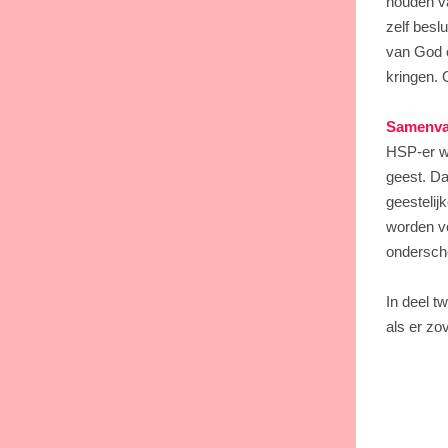
houden va
zelf besl
van God o
kringen. O
Samenva
HSP-er we
geest. Da
geestelijk
worden vo
ondersche
In deel t
als er zo