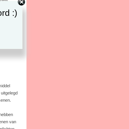
n aan te
rd :)
ige
gaafd is.
 wanneer
t
middel
uitgelegd
senen.
 hebben
senen van
plichten