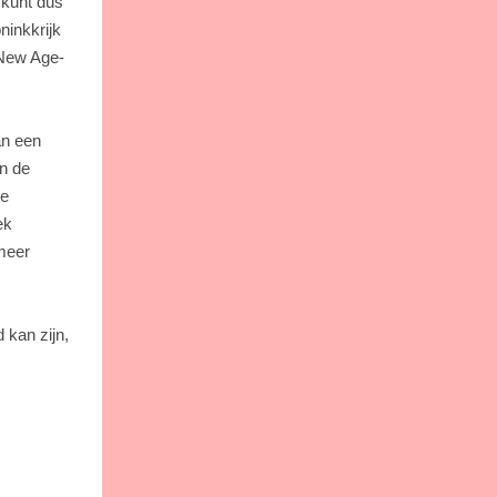
e kunt dus
ninkkrijk
n New Age-
an een
in de
ke
ek
 meer
 kan zijn,