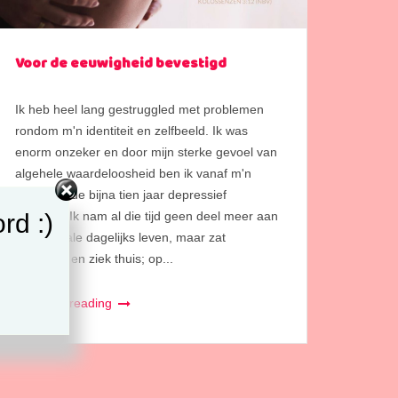
Voor de eeuwigheid bevestigd
Ik heb heel lang gestruggled met problemen
rondom m'n identiteit en zelfbeeld. Ik was
enorm onzeker en door mijn sterke gevoel van
algehele waardeloosheid ben ik vanaf m'n
negentiende bijna tien jaar depressief
rd :)
geweest. Ik nam al die tijd geen deel meer aan
het normale dagelijks leven, maar zat
vermoeid en ziek thuis; op...
Continue reading