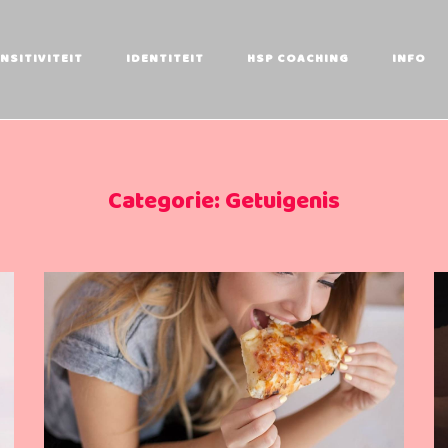
NSITIVITEIT
IDENTITEIT
HSP COACHING
INFO
Categorie:
Getuigenis