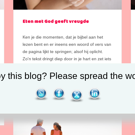
Eten met God geeft vreugde
Ken je die momenten, dat je bijbel aan het
lezen bent en er ineens een woord of vers van
de pagina lijkt te springen; alsof hij oplicht.
Zo'n tekst dringt diep door in je hart en zet iets
van binnen in beweging. Het is een woord voor
y this blog? Please spread the wo
precies dat moment, voor jou. Het is...
Continue reading